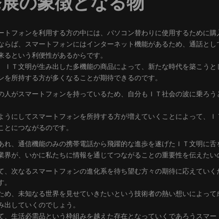
発展の象徴となる物
ートフォンを利用する方の中には、パソコン替わりに使用するために購
ならば、スマートフォンにはインターネット機能があるため、通話とし
来るという利便性があるからです。
、ＩＴ文明が生み出した多機能の商品によって、新たな時代を築こうと
ンを所持する方が多くなることが期待できるのです。
の人がスマートフォンを持っているため、自分もＩＴ社会の波に乗ろう
。
ようにしてスマートフォンを所持する方が増えていくことによって、Ｉ
ことにつながるのです。
あれ、通信機能のみの携帯電話から飛躍的な進歩を遂げたＩＴ文明に舌
業界が、いかに私たちに情報を通じてつながることの重要性を伝えたい
て、次なるスマートフォンの進化系を待ち望む方々の期待に応えていく
す。
ため、未知なる世界を見せていきたいという技術者の熱い想いによって
み出していくのでしょう。
て、生活必需品という枠組みを越えた存在となっていくであろうスマー