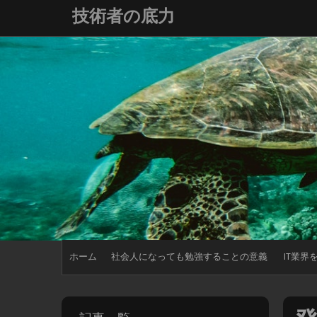
コ
技術者の底力
ン
テ
ン
ツ
へ
ス
キ
ッ
プ
ホーム
社会人になっても勉強することの意義
IT業