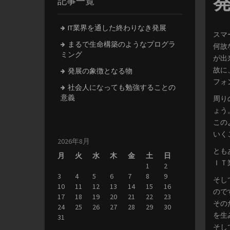
記事一覧
IT業界を通した終わりなき発展
スマ
まるで生命構築のようなプログラ
何故
ミング
が出
故に
発展の象徴となる物
フォ
社会人になっても勉強することの
意義
周り
ょう
この
いく
2026年8月
とも
月
火
水
木
金
土
日
ＩＴ
1
2
3
4
5
6
7
8
9
そし
10
11
12
13
14
15
16
ので
17
18
19
20
21
22
23
その
24
25
26
27
28
29
30
を生
31
そし